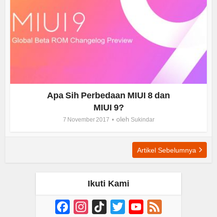
Apa Sih Perbedaan MIUI 8 dan
MIUI 9?
oleh
7 November 2017
Sukindar
Artikel Sebelumnya
Ikuti Kami
Facebook
Instagram
TikTok
Twitter
YouTube
Feed