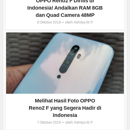
OPPO Reno2 F Dirilis di
Indonesia! Andalkan RAM 8GB
dan Quad Camera 48MP
oleh
8 Oktober 2019
Adhitya W. P.
Melihat Hasil Foto OPPO
Reno2 F yang Segera Hadir di
Indonesia
oleh
7 Oktober 2019
Adhitya W. P.