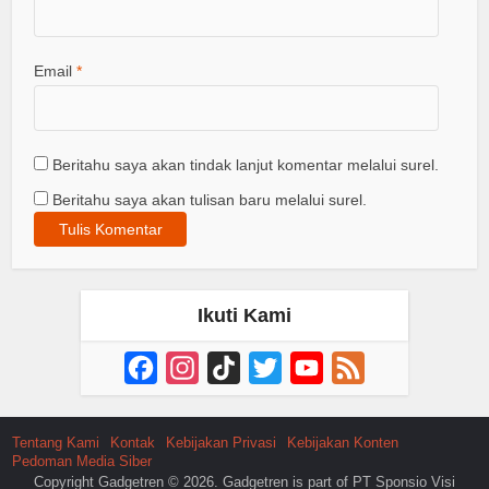
Email
*
Beritahu saya akan tindak lanjut komentar melalui surel.
Beritahu saya akan tulisan baru melalui surel.
Ikuti Kami
Facebook
Instagram
TikTok
Twitter
YouTube
Feed
Channel
Tentang Kami
Kontak
Kebijakan Privasi
Kebijakan Konten
Pedoman Media Siber
Copyright Gadgetren © 2026. Gadgetren is part of PT Sponsio Visi