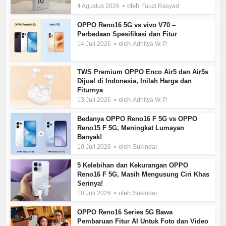
oleh
4 Agustus 2026
Fauzi Rasyad
OPPO Reno16 5G vs vivo V70 –
Perbedaan Spesifikasi dan Fitur
oleh
14 Juli 2026
Adhitya W. P.
TWS Premium OPPO Enco Air5 dan Air5s
Dijual di Indonesia, Inilah Harga dan
Fiturnya
oleh
13 Juli 2026
Adhitya W. P.
Bedanya OPPO Reno16 F 5G vs OPPO
Reno15 F 5G, Meningkat Lumayan
Banyak!
oleh
10 Juli 2026
Sukindar
5 Kelebihan dan Kekurangan OPPO
Reno16 F 5G, Masih Mengusung Ciri Khas
Serinya!
oleh
10 Juli 2026
Sukindar
OPPO Reno16 Series 5G Bawa
Pembaruan Fitur AI Untuk Foto dan Video