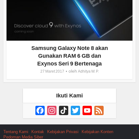
Samsung Galaxy Note 8 akan
Gunakan RAM 6 GB dan
Exynos Seri 9 Bertenaga
oleh
27 Maret 2017
Adhitya W. P.
Ikuti Kami
Facebook
Instagram
TikTok
Twitter
YouTube
Feed
Channel
Tentang Kami
Kontak
Kebijakan Privasi
Kebijakan Konten
Pedoman Media Siber