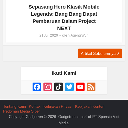
Sepasang Hero Klasik Mobile
Legends: Bang Bang Dapat
Pembaruan Dalam Project
NEXT
oleh
21 Juli 2020
Ageng Wuri
Artikel Sebelumnya
Ikuti Kami
Facebook
Instagram
TikTok
Twitter
YouTube
Feed
Channel
Tentang Kami
Kontak
Kebijakan Privasi
Kebijakan Konten
Pedoman Media Siber
Copyright Gadgetren © 2026. Gadgetren is part of PT Sponsio Visi
Media.