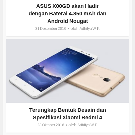
ASUS X00GD akan Hadir
dengan Baterai 4.850 mAh dan
Android Nougat
oleh
31 Desember 2016
Adhitya W. P.
Terungkap Bentuk Desain dan
Spesifikasi Xiaomi Redmi 4
oleh
28 Oktober 2016
Adhitya W. P.