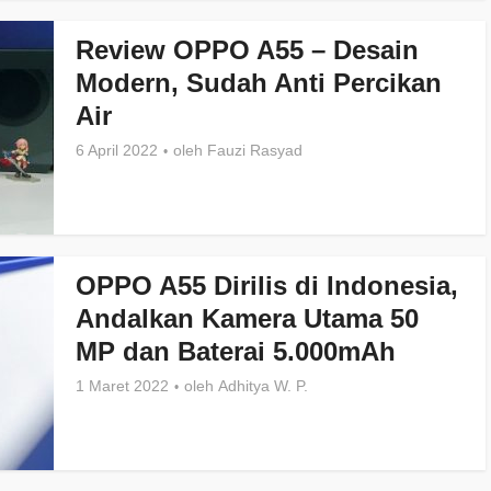
Review OPPO A55 – Desain
Modern, Sudah Anti Percikan
Air
6 April 2022
oleh
Fauzi Rasyad
OPPO A55 Dirilis di Indonesia,
Andalkan Kamera Utama 50
MP dan Baterai 5.000mAh
1 Maret 2022
oleh
Adhitya W. P.