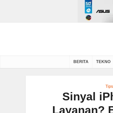
BERITA
TEKNO
Tip
Sinyal i
Layanan? B