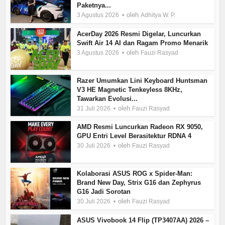
Paketnya...
oleh
3 Agustus 2026
Adhitya W. P.
AcerDay 2026 Resmi Digelar, Luncurkan
Swift Air 14 AI dan Ragam Promo Menarik
oleh
3 Agustus 2026
Fauzi Rasyad
Razer Umumkan Lini Keyboard Huntsman
V3 HE Magnetic Tenkeyless 8KHz,
Tawarkan Evolusi...
oleh
31 Juli 2026
Fauzi Rasyad
AMD Resmi Luncurkan Radeon RX 9050,
GPU Entri Level Berasitektur RDNA 4
oleh
30 Juli 2026
Fauzi Rasyad
Kolaborasi ASUS ROG x Spider-Man:
Brand New Day, Strix G16 dan Zephyrus
G16 Jadi Sorotan
oleh
30 Juli 2026
Fauzi Rasyad
ASUS Vivobook 14 Flip (TP3407AA) 2026 –