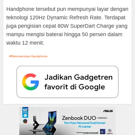
Handphone tersebut pun mempunyai layar dengan
teknologi 120Hz Dynamic Refresh Rate. Terdapat
juga pengisian cepat 80W SuperDart Charge yang
mampu mengisi baterai hingga 50 persen dalam
waktu 12 menit.
Rekomendasi Handphone