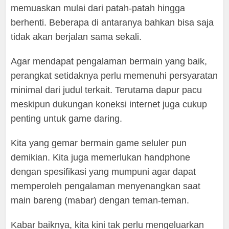
memuaskan mulai dari patah-patah hingga
berhenti. Beberapa di antaranya bahkan bisa saja
tidak akan berjalan sama sekali.
Agar mendapat pengalaman bermain yang baik,
perangkat setidaknya perlu memenuhi persyaratan
minimal dari judul terkait. Terutama dapur pacu
meskipun dukungan koneksi internet juga cukup
penting untuk game daring.
Kita yang gemar bermain game seluler pun
demikian. Kita juga memerlukan handphone
dengan spesifikasi yang mumpuni agar dapat
memperoleh pengalaman menyenangkan saat
main bareng (mabar) dengan teman-teman.
Kabar baiknya, kita kini tak perlu mengeluarkan