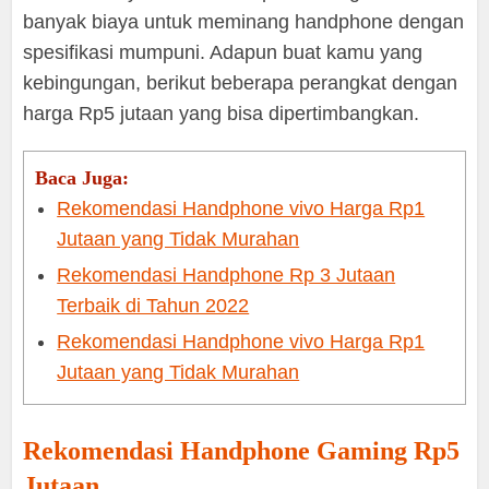
banyak biaya untuk meminang handphone dengan
spesifikasi mumpuni. Adapun buat kamu yang
kebingungan, berikut beberapa perangkat dengan
harga Rp5 jutaan yang bisa dipertimbangkan.
Baca Juga:
Rekomendasi Handphone vivo Harga Rp1
Jutaan yang Tidak Murahan
Rekomendasi Handphone Rp 3 Jutaan
Terbaik di Tahun 2022
Rekomendasi Handphone vivo Harga Rp1
Jutaan yang Tidak Murahan
Rekomendasi Handphone Gaming Rp5
Jutaan