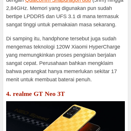
2,84GHz. Memori yang digunakan pun sudah
bertipe LPDDR5 dan UFS 3.1 di mana termasuk
sangat tinggi untuk pemakaian masa sekarang.
Di samping itu, handphone tersebut juga sudah
mengemas teknologi 120W Xiaomi HyperCharge
yang memungkinkan proses pengisian berjalan
sangat cepat. Perusahaan bahkan mengklaim
bahwa perangkat hanya memerlukan sekitar 17
menit untuk membuat baterai penuh.
4. realme GT Neo 3T