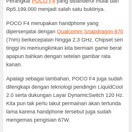
Perangkat
POCO F4
yang dibanderol mulai dari
Rp5.199.000 menjadi salah satu buktinya.
POCO F4 merupakan handphone yang
dipersenjatai dengan
Qualcomm Snapdragon 870
(7nm) berkecepatan hingga 2,3 GHz. Chipset seri
tinggi ini memungkinkan kita bermain game berat
apapun bahkan dengan setelan gambar rata
kanan.
Apalagi sebagai tambahan, POCO F4 juga sudah
dilengkapi dengan teknologi pendingin LiquidCool
2.0 serta dukungan Layar DynamicSwitch 120 Hz.
Kita pun tak perlu takut permainan akan tertunda
lama karena handphone tersebut juga sudah
mengemas pengisian 67W.