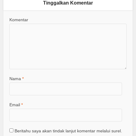
Tinggalkan Komentar
Komentar
Nama
*
Email
*
Beritahu saya akan tindak lanjut komentar melalui surel.