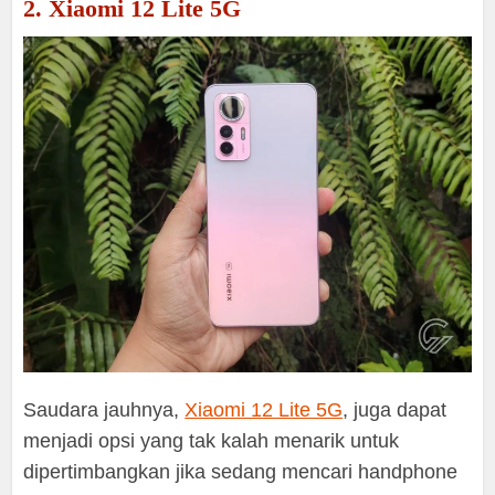
2. Xiaomi 12 Lite 5G
Saudara jauhnya,
Xiaomi 12 Lite 5G
, juga dapat
menjadi opsi yang tak kalah menarik untuk
dipertimbangkan jika sedang mencari handphone