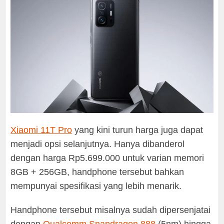
Xiaomi 11T Pro
yang kini turun harga juga dapat
menjadi opsi selanjutnya. Hanya dibanderol
dengan harga Rp5.699.000 untuk varian memori
8GB + 256GB, handphone tersebut bahkan
mempunyai spesifikasi yang lebih menarik.
Handphone tersebut misalnya sudah dipersenjatai
dengan
Qualcomm Snapdragon 888
(5nm) hingga