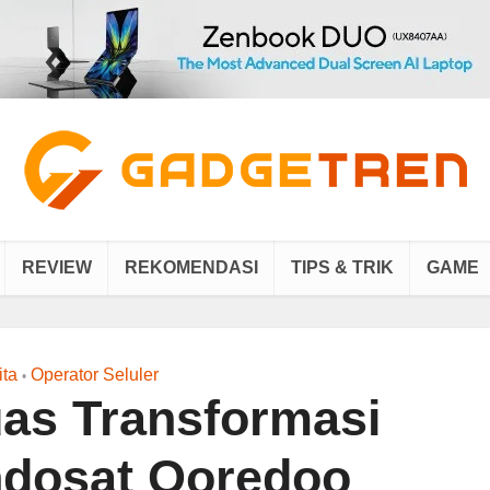
REVIEW
REKOMENDASI
TIPS & TRIK
GAME
ita
Operator Seluler
•
uas Transformasi
Indosat Ooredoo