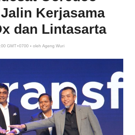
 Jalin Kerjasama
x dan Lintasarta
7:00 GMT+0700
oleh
Ageng Wuri