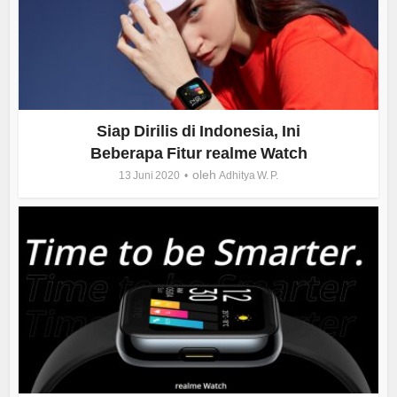
Siap Dirilis di Indonesia, Ini
Beberapa Fitur realme Watch
oleh
13 Juni 2020
Adhitya W. P.