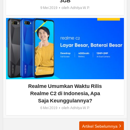
3GB
oleh
9 Mei 2019
Adhitya W. P.
Realme Umumkan Waktu Rilis
Realme C2 di Indonesia, Apa
Saja Keunggulannya?
oleh
6 Mei 2019
Adhitya W. P.
Artikel Sebelumnya