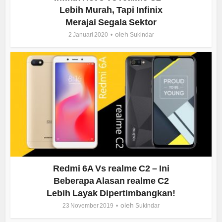
Lebih Murah, Tapi Infinix
Merajai Segala Sektor
oleh
2 Januari 2020
Sukindar
Redmi 6A Vs realme C2 – Ini
Beberapa Alasan realme C2
Lebih Layak Dipertimbangkan!
oleh
23 November 2019
Sukindar