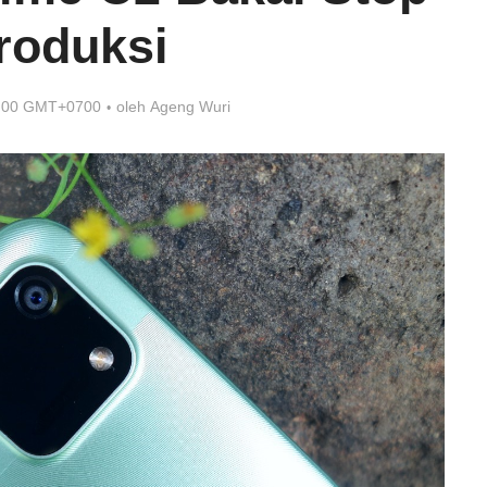
roduksi
6:00 GMT+0700
oleh
Ageng Wuri