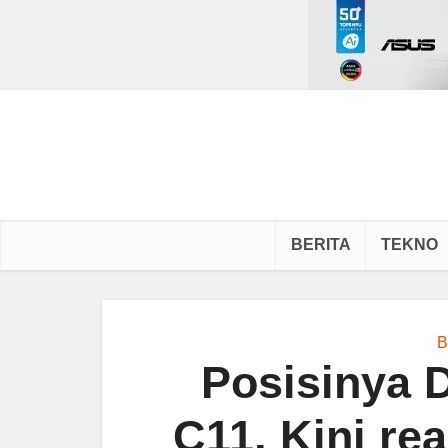
BERITA
TEKNO
B
Posisinya 
C11, Kini re