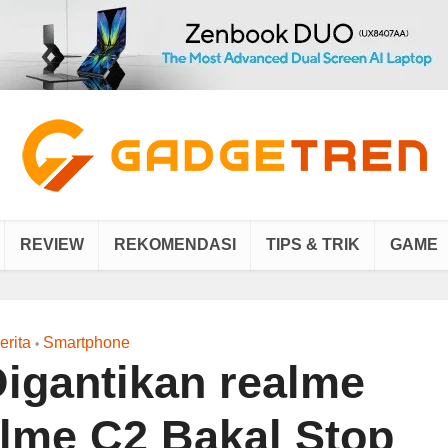
REVIEW
REKOMENDASI
TIPS & TRIK
GAME
erita
Smartphone
•
Digantikan realme
alme C2 Bakal Stop