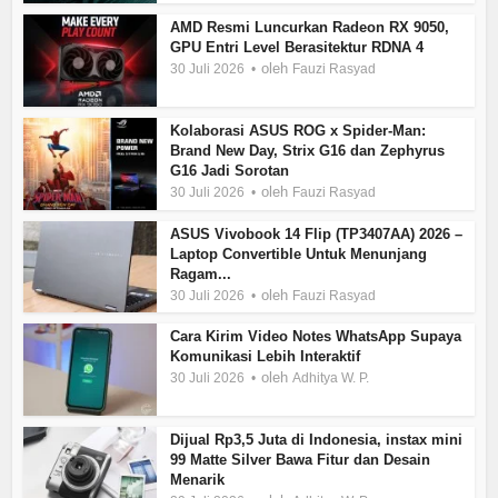
AMD Resmi Luncurkan Radeon RX 9050,
GPU Entri Level Berasitektur RDNA 4
oleh
30 Juli 2026
Fauzi Rasyad
Kolaborasi ASUS ROG x Spider-Man:
Brand New Day, Strix G16 dan Zephyrus
G16 Jadi Sorotan
oleh
30 Juli 2026
Fauzi Rasyad
ASUS Vivobook 14 Flip (TP3407AA) 2026 –
Laptop Convertible Untuk Menunjang
Ragam...
oleh
30 Juli 2026
Fauzi Rasyad
Cara Kirim Video Notes WhatsApp Supaya
Komunikasi Lebih Interaktif
oleh
30 Juli 2026
Adhitya W. P.
Dijual Rp3,5 Juta di Indonesia, instax mini
99 Matte Silver Bawa Fitur dan Desain
Menarik