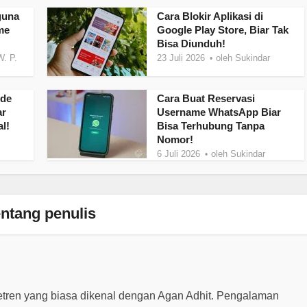
guna
Cara Blokir Aplikasi di
me
Google Play Store, Biar Tak
Bisa Diunduh!
W. P.
23 Juli 2026
oleh
Sukindar
ode
Cara Buat Reservasi
ar
Username WhatsApp Biar
l!
Bisa Terhubung Tanpa
Nomor!
6 Juli 2026
oleh
Sukindar
ntang penulis
etren yang biasa dikenal dengan Agan Adhit. Pengalaman