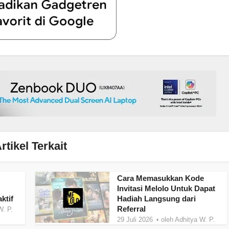
rtikel Terkait
Cara Memasukkan Kode
Invitasi Melolo Untuk Dapat
ktif
Hadiah Langsung dari
Referral
W. P.
29 Juli 2026
oleh
Adhitya W. P.