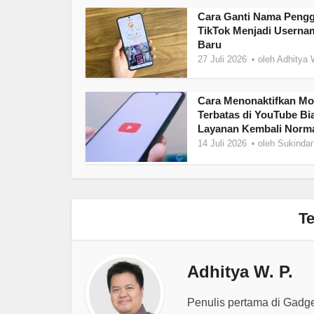
Cara Ganti Nama Peng
TikTok Menjadi Userna
Baru
27 Juli 2026
oleh
Adhitya 
Cara Menonaktifkan M
Terbatas di YouTube Bi
Layanan Kembali Norma
14 Juli 2026
oleh
Sukindar
Te
Adhitya W. P.
Penulis pertama di Gadg