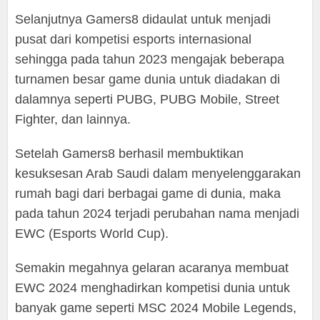
Selanjutnya Gamers8 didaulat untuk menjadi
pusat dari kompetisi esports internasional
sehingga pada tahun 2023 mengajak beberapa
turnamen besar game dunia untuk diadakan di
dalamnya seperti PUBG, PUBG Mobile, Street
Fighter, dan lainnya.
Setelah Gamers8 berhasil membuktikan
kesuksesan Arab Saudi dalam menyelenggarakan
rumah bagi dari berbagai game di dunia, maka
pada tahun 2024 terjadi perubahan nama menjadi
EWC (Esports World Cup).
Semakin megahnya gelaran acaranya membuat
EWC 2024 menghadirkan kompetisi dunia untuk
banyak game seperti MSC 2024 Mobile Legends,