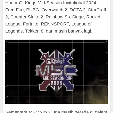
Honor Of Kings Mid-Season Invitational 2024,
Free Fire, PUBG, Overwatch 2, DOTA 2, StarCraft
2, Counter Strike 2, Rainbow Six Siege, Rocket
League, Fortnite, RENNSPORT, League of
Legends, Tekken 8, dan masih banyak lagi.
Sementara MSC 2025 juga masih berada di dalam