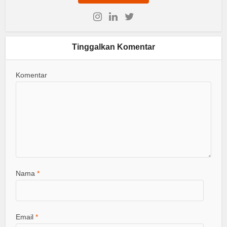
Tinggalkan Komentar
Komentar
Nama
*
Email
*