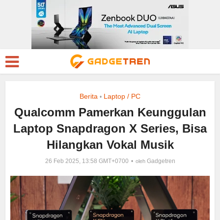
Berita
Laptop / PC
•
Qualcomm Pamerkan Keunggulan
Laptop Snapdragon X Series, Bisa
Hilangkan Vokal Musik
26 Feb 2025, 13:58 GMT+0700
Gadgetren
oleh