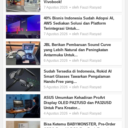
Vivobook!
oleh
7 Agustus 2026
Fauzi Rasyad
40% Bisnis Indonesia Sudah Adopsi AI,
AWS Sediakan Solusi dan Platform
Terintegrasi Untuk...
oleh
7 Agustus 2026
Fauzi Rasyad
JBL Berikan Pembaruan Sound Curve
yang Lebih Natural dan Peningkatan
Antarmuka Untuk...
oleh
6 Agustus 2026
Fauzi Rasyad
Sudah Tersedia di Indonesia, Rokid AI
Smart Glasses Tawarkan Pengalaman
Hands-Free yang...
oleh
5 Agustus 2026
Fauzi Rasyad
ASUS Umumkan Kehadiran ProArt
Display OLED PA27USD dan PA32USD
Untuk Para Kreator...
oleh
4 Agustus 2026
Fauzi Rasyad
Bisa Ketemu BABYMONSTER, Pre-Order