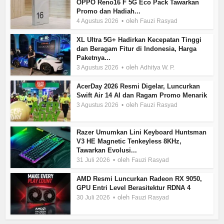
OPPO Reno16 F 5G Eco Pack Tawarkan
Promo dan Hadiah...
oleh
4 Agustus 2026
Fauzi Rasyad
XL Ultra 5G+ Hadirkan Kecepatan Tinggi
dan Beragam Fitur di Indonesia, Harga
Paketnya...
oleh
3 Agustus 2026
Adhitya W. P.
AcerDay 2026 Resmi Digelar, Luncurkan
Swift Air 14 AI dan Ragam Promo Menarik
oleh
3 Agustus 2026
Fauzi Rasyad
Razer Umumkan Lini Keyboard Huntsman
V3 HE Magnetic Tenkeyless 8KHz,
Tawarkan Evolusi...
oleh
31 Juli 2026
Fauzi Rasyad
AMD Resmi Luncurkan Radeon RX 9050,
GPU Entri Level Berasitektur RDNA 4
oleh
30 Juli 2026
Fauzi Rasyad