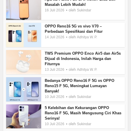
Masalah Lebih Mudah!
oleh
16 Juli 2026
Sukindar
OPPO Reno16 5G vs vivo V70 –
Perbedaan Spesifikasi dan Fitur
oleh
14 Juli 2026
Adhitya W. P.
TWS Premium OPPO Enco Air5 dan Air5s
Dijual di Indonesia, Inilah Harga dan
Fiturnya
oleh
13 Juli 2026
Adhitya W. P.
Bedanya OPPO Reno16 F 5G vs OPPO
Reno15 F 5G, Meningkat Lumayan
Banyak!
oleh
10 Juli 2026
Sukindar
5 Kelebihan dan Kekurangan OPPO
Reno16 F 5G, Masih Mengusung Ciri Khas
Serinya!
oleh
10 Juli 2026
Sukindar