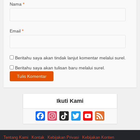
Nama
*
Email
*
Beritahu saya akan tindak lanjut komentar melalui surel.
Beritahu saya akan tulisan baru melalui surel.
Ikuti Kami
Facebook
Instagram
TikTok
Twitter
YouTube
Feed
Channel
Tentang Kami
Kontak
Kebijakan Privasi
Kebijakan Konten