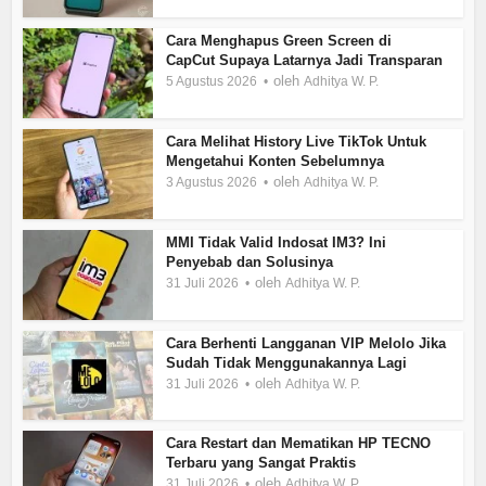
Cara Menghapus Green Screen di
CapCut Supaya Latarnya Jadi Transparan
oleh
5 Agustus 2026
Adhitya W. P.
Cara Melihat History Live TikTok Untuk
Mengetahui Konten Sebelumnya
oleh
3 Agustus 2026
Adhitya W. P.
MMI Tidak Valid Indosat IM3? Ini
Penyebab dan Solusinya
oleh
31 Juli 2026
Adhitya W. P.
Cara Berhenti Langganan VIP Melolo Jika
Sudah Tidak Menggunakannya Lagi
oleh
31 Juli 2026
Adhitya W. P.
Cara Restart dan Mematikan HP TECNO
Terbaru yang Sangat Praktis
oleh
31 Juli 2026
Adhitya W. P.