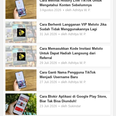
Cara Melihat History Live TikTok Untuk
Mengetahui Konten Sebelumnya
oleh
3 Agustus 2026
Adhitya W. P.
Cara Berhenti Langganan VIP Melolo Jika
Sudah Tidak Menggunakannya Lagi
oleh
31 Juli 2026
Adhitya W. P.
Cara Memasukkan Kode Invitasi Melolo
Untuk Dapat Hadiah Langsung dari
Referral
oleh
29 Juli 2026
Adhitya W. P.
Cara Ganti Nama Pengguna TikTok
Menjadi Username Baru
oleh
27 Juli 2026
Adhitya W. P.
Cara Blokir Aplikasi di Google Play Store,
Biar Tak Bisa Diunduh!
oleh
23 Juli 2026
Sukindar