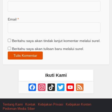
Email
*
Beritahu saya akan tindak lanjut komentar melalui surel.
Beritahu saya akan tulisan baru melalui surel.
Ikuti Kami
Facebook
Instagram
TikTok
Twitter
YouTube
Feed
Channel
Tentang Kami
Kontak
Kebijakan Privasi
Kebijakan Konten
Pedoman Media Siber