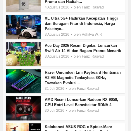
Promo dan Hadiah...
oleh
4 Agustus 2026
Fauzi Rasyad
XL Ultra 5G+ Hadirkan Kecepatan Tinggi
dan Beragam Fitur di Indonesia, Harga
Paketnya...
oleh
3 Agustus 2026
Adhitya W. P.
AcerDay 2026 Resmi Digelar, Luncurkan
Swift Air 14 AI dan Ragam Promo Menarik
oleh
3 Agustus 2026
Fauzi Rasyad
Razer Umumkan Lini Keyboard Huntsman
V3 HE Magnetic Tenkeyless 8KHz,
Tawarkan Evolusi...
oleh
31 Juli 2026
Fauzi Rasyad
AMD Resmi Luncurkan Radeon RX 9050,
GPU Entri Level Berasitektur RDNA 4
oleh
30 Juli 2026
Fauzi Rasyad
Kolaborasi ASUS ROG x Spider-Man: