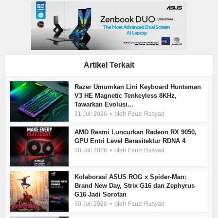
Artikel Terkait
Razer Umumkan Lini Keyboard Huntsman
V3 HE Magnetic Tenkeyless 8KHz,
Tawarkan Evolusi...
oleh
31 Juli 2026
Fauzi Rasyad
AMD Resmi Luncurkan Radeon RX 9050,
GPU Entri Level Berasitektur RDNA 4
oleh
30 Juli 2026
Fauzi Rasyad
Kolaborasi ASUS ROG x Spider-Man:
Brand New Day, Strix G16 dan Zephyrus
G16 Jadi Sorotan
oleh
30 Juli 2026
Fauzi Rasyad