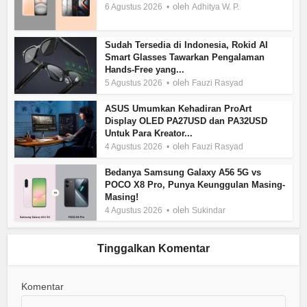
oleh
6 Agustus 2026
Adhitya W. P.
Sudah Tersedia di Indonesia, Rokid AI
Smart Glasses Tawarkan Pengalaman
Hands-Free yang...
oleh
5 Agustus 2026
Fauzi Rasyad
ASUS Umumkan Kehadiran ProArt
Display OLED PA27USD dan PA32USD
Untuk Para Kreator...
oleh
4 Agustus 2026
Fauzi Rasyad
Bedanya Samsung Galaxy A56 5G vs
POCO X8 Pro, Punya Keunggulan Masing-
Masing!
oleh
4 Agustus 2026
Sukindar
Tinggalkan Komentar
Komentar