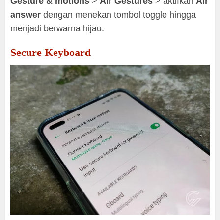
Gesture & motions
>
Air Gestures
> aktifkan
Air
answer
dengan menekan tombol toggle hingga
menjadi berwarna hijau.
Secure Keyboard