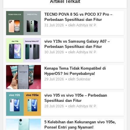
Artikel Terkait
TECNO POVA 8 5G vs POCO X7 Pro –
Perbedaan Spesifikasi dan Fitur
oleh
31 Juli 2026
Adhitya W. P.
vivo Y19s vs Samsung Galaxy A07 –
Perbedaan Spesifikasi dan Fitur
oleh
30 Juli 2026
Adhitya W. P.
Kenapa Tema Tidak Kompatibel di
HyperOS? Ini Penyebabnya!
oleh
29 Juli 2026
Sukindar
vivo Y05 vs vivo Y05e – Perbedaan
Spesifikasi dan Fitur
oleh
28 Juli 2026
Adhitya W. P.
5 Kelebihan dan Kekurangan vivo Y05e,
Ponsel Entri yang Nyaman!