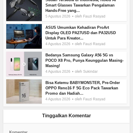
Smart Glasses Tawarkan Pengalaman
Hands-Free yang...
oleh
5 Agustus 2026
Fauzi Rasyad
ASUS Umumkan Kehadiran ProArt
Display OLED PA27USD dan PA32USD
Untuk Para Kreator...
oleh
4 Agustus 2026
Fauzi Rasyad
Bedanya Samsung Galaxy A56 5G vs
POCO X8 Pro, Punya Keunggulan Masing-
Masing!
oleh
4 Agustus 2026
Sukindar
Bisa Ketemu BABYMONSTER, Pre-Order
OPPO Reno16 F 5G Eco Pack Tawarkan
Promo dan Hadiah...
oleh
4 Agustus 2026
Fauzi Rasyad
Tinggalkan Komentar
Komentar