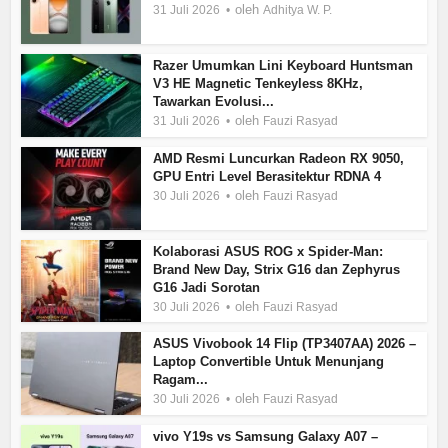
oleh
31 Juli 2026
Adhitya W. P.
Razer Umumkan Lini Keyboard Huntsman
V3 HE Magnetic Tenkeyless 8KHz,
Tawarkan Evolusi...
oleh
31 Juli 2026
Fauzi Rasyad
AMD Resmi Luncurkan Radeon RX 9050,
GPU Entri Level Berasitektur RDNA 4
oleh
30 Juli 2026
Fauzi Rasyad
Kolaborasi ASUS ROG x Spider-Man:
Brand New Day, Strix G16 dan Zephyrus
G16 Jadi Sorotan
oleh
30 Juli 2026
Fauzi Rasyad
ASUS Vivobook 14 Flip (TP3407AA) 2026 –
Laptop Convertible Untuk Menunjang
Ragam...
oleh
30 Juli 2026
Fauzi Rasyad
vivo Y19s vs Samsung Galaxy A07 –