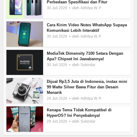
Perbedaan Spesifikasi dan Fitur
oleh
30 Juli 2026
Adhitya W. P.
Cara Kirim Video Notes WhatsApp Supaya
Komunikasi Lebih Interaktif
oleh
30 Juli 2026
Adhitya W. P.
MediaTek Dimensity 7100 Setara Dengan
Apa? Chipset Ini Jawabannya!
oleh
30 Juli 2026
Sukindar
Dijual Rp3,5 Juta di Indonesia, instax mini
99 Matte Silver Bawa Fitur dan Desain
Menarik
oleh
29 Juli 2026
Adhitya W. P.
Kenapa Tema Tidak Kompatibel di
HyperOS? Ini Penyebabnya!
oleh
29 Juli 2026
Sukindar