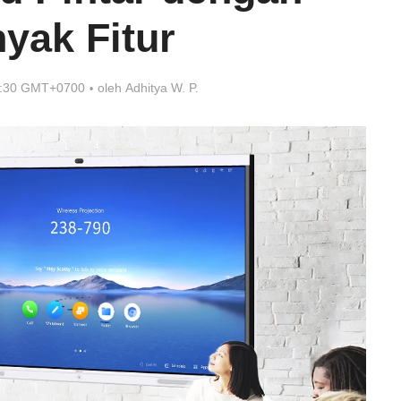
yak Fitur
8:30 GMT+0700
oleh
Adhitya W. P.