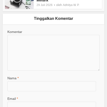
Menarik
oleh
29 Juli 2026
Adhitya W. P.
Tinggalkan Komentar
Komentar
Nama
*
Email
*