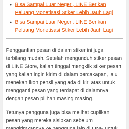
Bisa Sampai Luar Negeri, LINE Berikan
Peluang Monetisasi Stiker Lebih Jauh Lagi
Bisa Sampai Luar Negeri, LINE Berikan
Peluang Monetisasi Stiker Lebih Jauh Lagi
Penggantian pesan di dalam stiker ini juga
terbilang mudah. Setelah mengunduh stiker pesan
di LINE Store, kalian tinggal mengklik stiker pesan
yang kalian ingin kirim di dalam percakapan, lalu
menekan ikon pensil yang ada di kiri atas untuk
mengganti pesan yang terdapat di dalamnya
dengan pesan pilihan masing-masing.
Tetunya pengguna juga bisa melihat cuplikan
pesan yang mereka sisipkan sebelum
mengirimkannya ke pengguna lain di LINE untuk