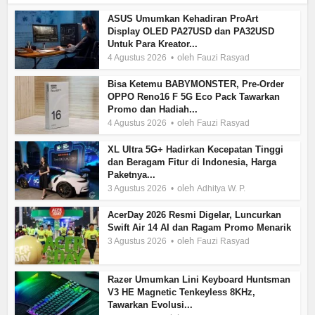
ASUS Umumkan Kehadiran ProArt
Display OLED PA27USD dan PA32USD
Untuk Para Kreator...
oleh
4 Agustus 2026
Fauzi Rasyad
Bisa Ketemu BABYMONSTER, Pre-Order
OPPO Reno16 F 5G Eco Pack Tawarkan
Promo dan Hadiah...
oleh
4 Agustus 2026
Fauzi Rasyad
XL Ultra 5G+ Hadirkan Kecepatan Tinggi
dan Beragam Fitur di Indonesia, Harga
Paketnya...
oleh
3 Agustus 2026
Adhitya W. P.
AcerDay 2026 Resmi Digelar, Luncurkan
Swift Air 14 AI dan Ragam Promo Menarik
oleh
3 Agustus 2026
Fauzi Rasyad
Razer Umumkan Lini Keyboard Huntsman
V3 HE Magnetic Tenkeyless 8KHz,
Tawarkan Evolusi...