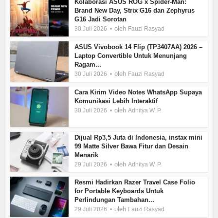
Kolaborasi ASUS ROG x Spider-Man:
Brand New Day, Strix G16 dan Zephyrus
G16 Jadi Sorotan
oleh
30 Juli 2026
Fauzi Rasyad
ASUS Vivobook 14 Flip (TP3407AA) 2026 –
Laptop Convertible Untuk Menunjang
Ragam...
oleh
30 Juli 2026
Fauzi Rasyad
Cara Kirim Video Notes WhatsApp Supaya
Komunikasi Lebih Interaktif
oleh
30 Juli 2026
Adhitya W. P.
Dijual Rp3,5 Juta di Indonesia, instax mini
99 Matte Silver Bawa Fitur dan Desain
Menarik
oleh
29 Juli 2026
Adhitya W. P.
Resmi Hadirkan Razer Travel Case Folio
for Portable Keyboards Untuk
Perlindungan Tambahan...
oleh
29 Juli 2026
Fauzi Rasyad