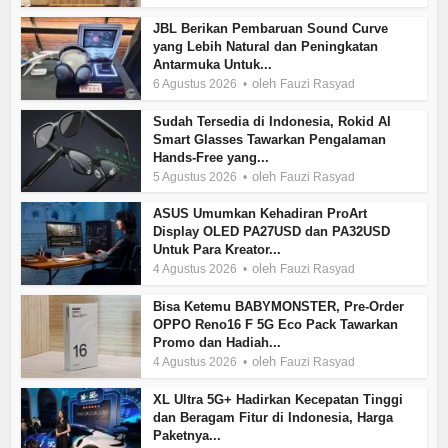
JBL Berikan Pembaruan Sound Curve
yang Lebih Natural dan Peningkatan
Antarmuka Untuk...
oleh
6 Agustus 2026
Fauzi Rasyad
Sudah Tersedia di Indonesia, Rokid AI
Smart Glasses Tawarkan Pengalaman
Hands-Free yang...
oleh
5 Agustus 2026
Fauzi Rasyad
ASUS Umumkan Kehadiran ProArt
Display OLED PA27USD dan PA32USD
Untuk Para Kreator...
oleh
4 Agustus 2026
Fauzi Rasyad
Bisa Ketemu BABYMONSTER, Pre-Order
OPPO Reno16 F 5G Eco Pack Tawarkan
Promo dan Hadiah...
oleh
4 Agustus 2026
Fauzi Rasyad
XL Ultra 5G+ Hadirkan Kecepatan Tinggi
dan Beragam Fitur di Indonesia, Harga
Paketnya...