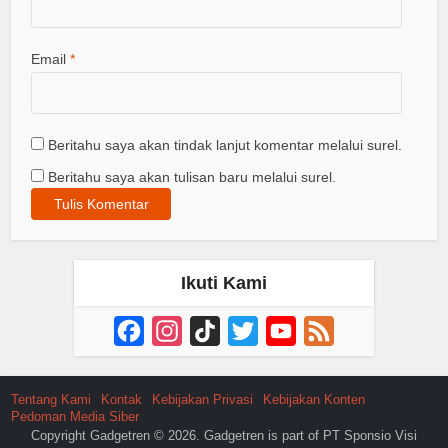
Email
*
Beritahu saya akan tindak lanjut komentar melalui surel.
Beritahu saya akan tulisan baru melalui surel.
Ikuti Kami
Facebook
Instagram
TikTok
Twitter
YouTube
Feed
Channel
Tentang Kami
Kontak
Kebijakan Privasi
Kebijakan Konten
Pedoman Media Siber
Copyright Gadgetren © 2026. Gadgetren is part of PT Sponsio Visi