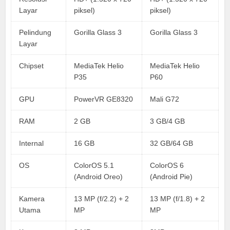
Layar
piksel)
piksel)
Pelindung
Gorilla Glass 3
Gorilla Glass 3
Layar
Chipset
MediaTek Helio
MediaTek Helio
P35
P60
GPU
PowerVR GE8320
Mali G72
RAM
2 GB
3 GB/4 GB
Internal
16 GB
32 GB/64 GB
OS
ColorOS 5.1
ColorOS 6
(Android Oreo)
(Android Pie)
Kamera
13 MP (f/2.2) + 2
13 MP (f/1.8) + 2
Utama
MP
MP