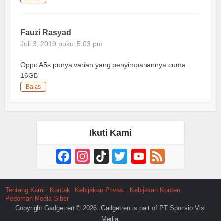
Fauzi Rasyad
Juli 3, 2019 pukul 5:03 pm
Oppo A5s punya varian yang penyimpanannya cuma
16GB
Balas
Ikuti Kami
Facebook
Instagram
TikTok
Twitter
YouTube
Feed
Channel
Tentang Kami
Kontak
Kebijakan Privasi
Kebijakan Konten
Pedoman Media Siber
Copyright Gadgetren © 2026. Gadgetren is part of PT Sponsio Visi
Media.