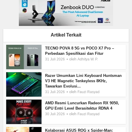
Artikel Terkait
TECNO POVA 8 5G vs POCO X7 Pro –
Perbedaan Spesifikasi dan Fitur
oleh
31 Juli 2026
Adhitya W. P.
Razer Umumkan Lini Keyboard Huntsman
V3 HE Magnetic Tenkeyless 8KHz,
Tawarkan Evolusi...
oleh
31 Juli 2026
Fauzi Rasyad
AMD Resmi Luncurkan Radeon RX 9050,
GPU Entri Level Berasitektur RDNA 4
oleh
30 Juli 2026
Fauzi Rasyad
Kolaborasi ASUS ROG x Spider-Man: