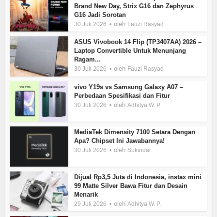
Brand New Day, Strix G16 dan Zephyrus
G16 Jadi Sorotan
oleh
30 Juli 2026
Fauzi Rasyad
ASUS Vivobook 14 Flip (TP3407AA) 2026 –
Laptop Convertible Untuk Menunjang
Ragam...
oleh
30 Juli 2026
Fauzi Rasyad
vivo Y19s vs Samsung Galaxy A07 –
Perbedaan Spesifikasi dan Fitur
oleh
30 Juli 2026
Adhitya W. P.
MediaTek Dimensity 7100 Setara Dengan
Apa? Chipset Ini Jawabannya!
oleh
30 Juli 2026
Sukindar
Dijual Rp3,5 Juta di Indonesia, instax mini
99 Matte Silver Bawa Fitur dan Desain
Menarik
oleh
29 Juli 2026
Adhitya W. P.