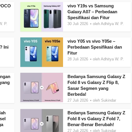
 POCO
vivo Y19s vs Samsung
Galaxy A07 – Perbedaan
Spesifikasi dan Fitur
W. P.
30 Juli 2026
oleh
Adhitya W. P.
vivo Y05 vs vivo Y05e –
 Ini
Perbedaan Spesifikasi dan
Fitur
28 Juli 2026
oleh
Adhitya W. P.
angan
Bedanya Samsung Galaxy Z
 yang
Fold 8 vs Galaxy Z Flip 8,
Sasar Segmen yang
Berbeda!
27 Juli 2026
oleh
Sukindar
dah
Bedanya Samsung Galaxy Z
sel
Fold 8 vs Galaxy Z Fold 7,
ga
Benar-Benar Berubah!
27 Juli 2026
oleh
Sukindar