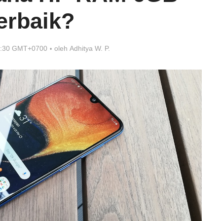
erbaik?
0:30 GMT+0700
oleh
Adhitya W. P.