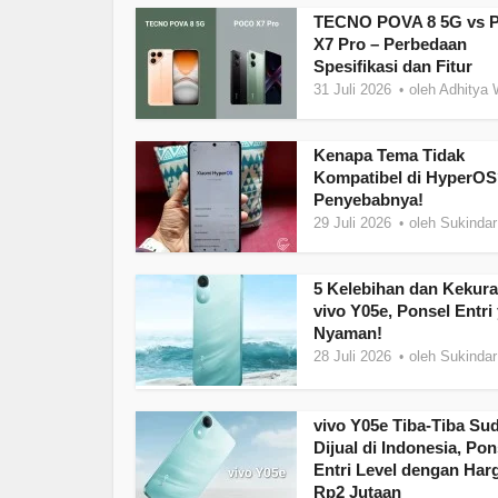
TECNO POVA 8 5G vs
X7 Pro – Perbedaan
Spesifikasi dan Fitur
31 Juli 2026
oleh
Adhitya 
Kenapa Tema Tidak
Kompatibel di HyperOS?
Penyebabnya!
29 Juli 2026
oleh
Sukindar
5 Kelebihan dan Kekur
vivo Y05e, Ponsel Entri
Nyaman!
28 Juli 2026
oleh
Sukindar
vivo Y05e Tiba-Tiba Su
Dijual di Indonesia, Pon
Entri Level dengan Har
Rp2 Jutaan