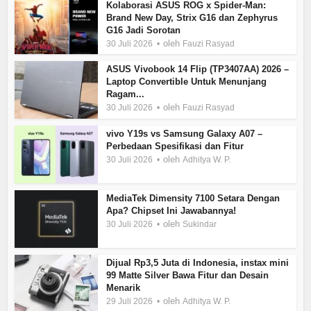
Kolaborasi ASUS ROG x Spider-Man:
Brand New Day, Strix G16 dan Zephyrus
G16 Jadi Sorotan
oleh
30 Juli 2026
Fauzi Rasyad
ASUS Vivobook 14 Flip (TP3407AA) 2026 –
Laptop Convertible Untuk Menunjang
Ragam...
oleh
30 Juli 2026
Fauzi Rasyad
vivo Y19s vs Samsung Galaxy A07 –
Perbedaan Spesifikasi dan Fitur
oleh
30 Juli 2026
Adhitya W. P.
MediaTek Dimensity 7100 Setara Dengan
Apa? Chipset Ini Jawabannya!
oleh
30 Juli 2026
Sukindar
Dijual Rp3,5 Juta di Indonesia, instax mini
99 Matte Silver Bawa Fitur dan Desain
Menarik
oleh
29 Juli 2026
Adhitya W. P.