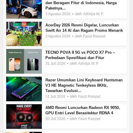
dan Beragam Fitur di Indonesia, Harga
Paketnya...
oleh
3 Agustus 2026
Adhitya W. P.
AcerDay 2026 Resmi Digelar, Luncurkan
Swift Air 14 AI dan Ragam Promo Menarik
oleh
3 Agustus 2026
Fauzi Rasyad
TECNO POVA 8 5G vs POCO X7 Pro –
Perbedaan Spesifikasi dan Fitur
oleh
31 Juli 2026
Adhitya W. P.
Razer Umumkan Lini Keyboard Huntsman
V3 HE Magnetic Tenkeyless 8KHz,
Tawarkan Evolusi...
oleh
31 Juli 2026
Fauzi Rasyad
AMD Resmi Luncurkan Radeon RX 9050,
GPU Entri Level Berasitektur RDNA 4
oleh
30 Juli 2026
Fauzi Rasyad