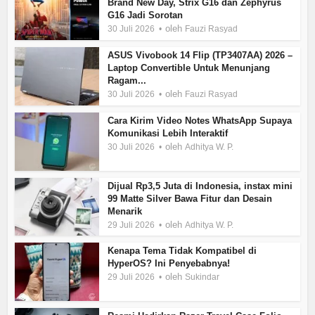
Brand New Day, Strix G16 dan Zephyrus
G16 Jadi Sorotan
oleh
30 Juli 2026
Fauzi Rasyad
ASUS Vivobook 14 Flip (TP3407AA) 2026 –
Laptop Convertible Untuk Menunjang
Ragam...
oleh
30 Juli 2026
Fauzi Rasyad
Cara Kirim Video Notes WhatsApp Supaya
Komunikasi Lebih Interaktif
oleh
30 Juli 2026
Adhitya W. P.
Dijual Rp3,5 Juta di Indonesia, instax mini
99 Matte Silver Bawa Fitur dan Desain
Menarik
oleh
29 Juli 2026
Adhitya W. P.
Kenapa Tema Tidak Kompatibel di
HyperOS? Ini Penyebabnya!
oleh
29 Juli 2026
Sukindar