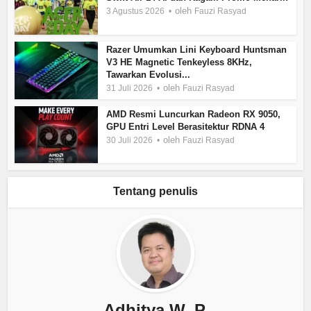
oleh
3 Agustus 2026
Fauzi Rasyad
Razer Umumkan Lini Keyboard Huntsman
V3 HE Magnetic Tenkeyless 8KHz,
Tawarkan Evolusi...
oleh
31 Juli 2026
Fauzi Rasyad
AMD Resmi Luncurkan Radeon RX 9050,
GPU Entri Level Berasitektur RDNA 4
oleh
30 Juli 2026
Fauzi Rasyad
Tentang penulis
Adhitya W. P.