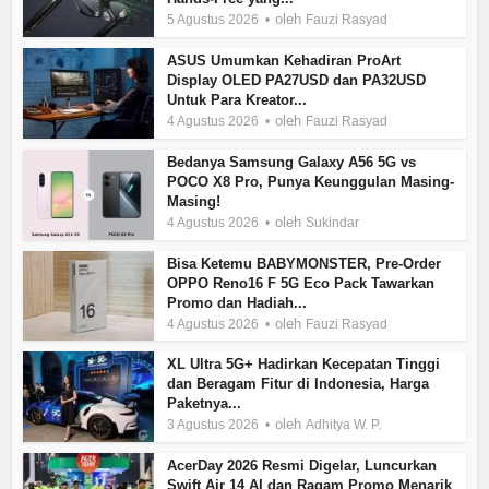
oleh
5 Agustus 2026
Fauzi Rasyad
ASUS Umumkan Kehadiran ProArt
Display OLED PA27USD dan PA32USD
Untuk Para Kreator...
oleh
4 Agustus 2026
Fauzi Rasyad
Bedanya Samsung Galaxy A56 5G vs
POCO X8 Pro, Punya Keunggulan Masing-
Masing!
oleh
4 Agustus 2026
Sukindar
Bisa Ketemu BABYMONSTER, Pre-Order
OPPO Reno16 F 5G Eco Pack Tawarkan
Promo dan Hadiah...
oleh
4 Agustus 2026
Fauzi Rasyad
XL Ultra 5G+ Hadirkan Kecepatan Tinggi
dan Beragam Fitur di Indonesia, Harga
Paketnya...
oleh
3 Agustus 2026
Adhitya W. P.
AcerDay 2026 Resmi Digelar, Luncurkan
Swift Air 14 AI dan Ragam Promo Menarik