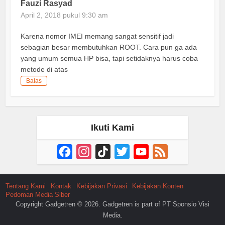
Fauzi Rasyad
April 2, 2018 pukul 9:30 am
Karena nomor IMEI memang sangat sensitif jadi
sebagian besar membutuhkan ROOT. Cara pun ga ada
yang umum semua HP bisa, tapi setidaknya harus coba
metode di atas
Balas
Ikuti Kami
Facebook
Instagram
TikTok
Twitter
YouTube
Feed
Channel
Tentang Kami
Kontak
Kebijakan Privasi
Kebijakan Konten
Pedoman Media Siber
Copyright Gadgetren © 2026. Gadgetren is part of PT Sponsio Visi
Media.