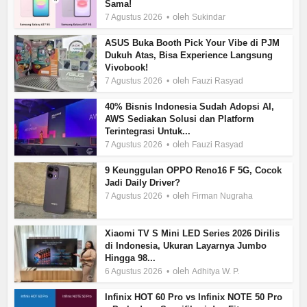
Sama!
oleh
7 Agustus 2026
Sukindar
ASUS Buka Booth Pick Your Vibe di PJM
Dukuh Atas, Bisa Experience Langsung
Vivobook!
oleh
7 Agustus 2026
Fauzi Rasyad
40% Bisnis Indonesia Sudah Adopsi AI,
AWS Sediakan Solusi dan Platform
Terintegrasi Untuk...
oleh
7 Agustus 2026
Fauzi Rasyad
9 Keunggulan OPPO Reno16 F 5G, Cocok
Jadi Daily Driver?
oleh
7 Agustus 2026
Firman Nugraha
Xiaomi TV S Mini LED Series 2026 Dirilis
di Indonesia, Ukuran Layarnya Jumbo
Hingga 98...
oleh
6 Agustus 2026
Adhitya W. P.
Infinix HOT 60 Pro vs Infinix NOTE 50 Pro