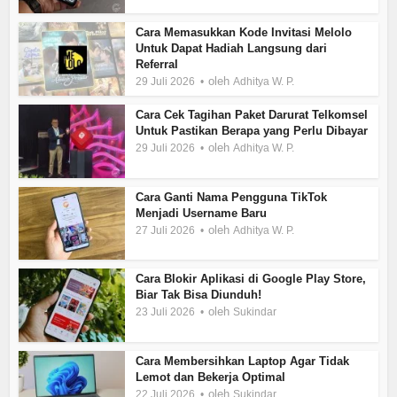
Cara Memasukkan Kode Invitasi Melolo
Untuk Dapat Hadiah Langsung dari
Referral
oleh
29 Juli 2026
Adhitya W. P.
Cara Cek Tagihan Paket Darurat Telkomsel
Untuk Pastikan Berapa yang Perlu Dibayar
oleh
29 Juli 2026
Adhitya W. P.
Cara Ganti Nama Pengguna TikTok
Menjadi Username Baru
oleh
27 Juli 2026
Adhitya W. P.
Cara Blokir Aplikasi di Google Play Store,
Biar Tak Bisa Diunduh!
oleh
23 Juli 2026
Sukindar
Cara Membersihkan Laptop Agar Tidak
Lemot dan Bekerja Optimal
oleh
22 Juli 2026
Sukindar