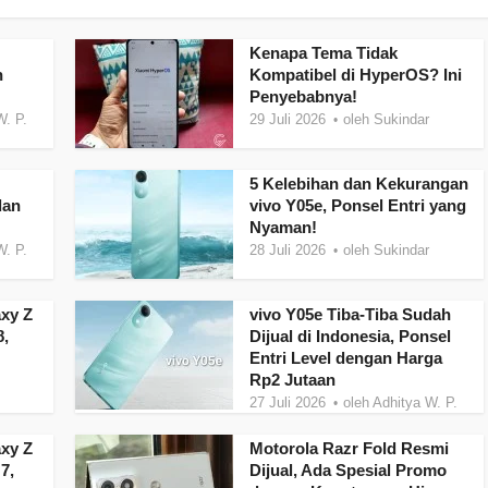
Kenapa Tema Tidak
n
Kompatibel di HyperOS? Ini
Penyebabnya!
W. P.
29 Juli 2026
oleh
Sukindar
5 Kelebihan dan Kekurangan
dan
vivo Y05e, Ponsel Entri yang
Nyaman!
W. P.
28 Juli 2026
oleh
Sukindar
xy Z
vivo Y05e Tiba-Tiba Sudah
8,
Dijual di Indonesia, Ponsel
Entri Level dengan Harga
Rp2 Jutaan
27 Juli 2026
oleh
Adhitya W. P.
xy Z
Motorola Razr Fold Resmi
7,
Dijual, Ada Spesial Promo