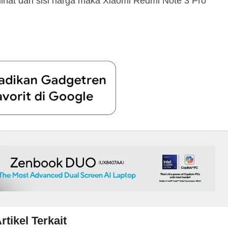
ihat dari sisi harga maka Xiaomi Redmi Note 3 Pro
rtikel Terkait