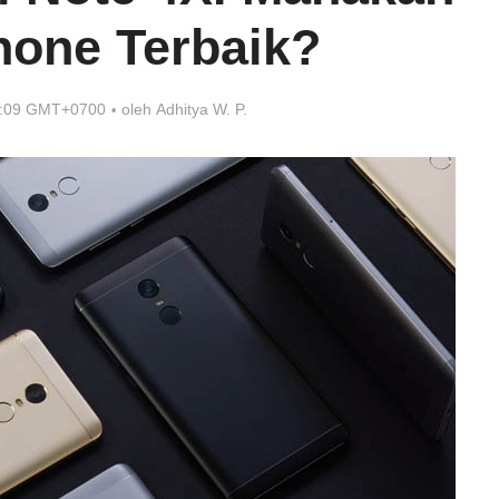
one Terbaik?
9:09 GMT+0700
oleh
Adhitya W. P.