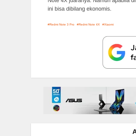
Note 4X juaranya. Namun apabila dil
ini bisa dibilang ekonomis.
Redmi Note 3 Pro
Redmi Note 4X
Xiaomi
A