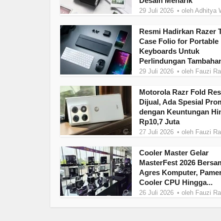
Desain Menarik
29 Juli 2026
oleh
Adhitya 
Resmi Hadirkan Razer T
Case Folio for Portable
Keyboards Untuk
Perlindungan Tambahan
29 Juli 2026
oleh
Fauzi R
Motorola Razr Fold Re
Dijual, Ada Spesial Pr
dengan Keuntungan Hi
Rp10,7 Juta
27 Juli 2026
oleh
Fauzi R
Cooler Master Gelar
MasterFest 2026 Bersa
Agres Komputer, Pame
Cooler CPU Hingga...
26 Juli 2026
oleh
Fauzi R