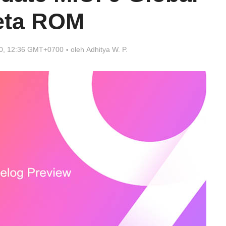
eta ROM
20, 12:36 GMT+0700
oleh
Adhitya W. P.