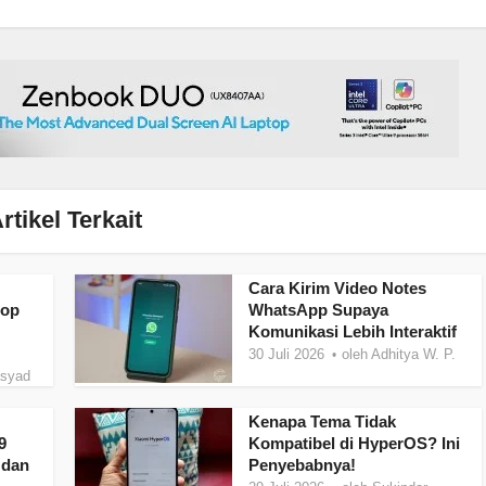
rtikel Terkait
Cara Kirim Video Notes
top
WhatsApp Supaya
Komunikasi Lebih Interaktif
30 Juli 2026
oleh
Adhitya W. P.
asyad
Kenapa Tema Tidak
9
Kompatibel di HyperOS? Ini
 dan
Penyebabnya!