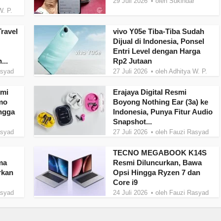
29 Juli 2026
oleh
Sukindar
W. P.
ravel
vivo Y05e Tiba-Tiba Sudah
Dijual di Indonesia, Ponsel
Entri Level dengan Harga
...
Rp2 Jutaan
asyad
27 Juli 2026
oleh
Adhitya W. P.
smi
Erajaya Digital Resmi
omo
Boyong Nothing Ear (3a) ke
ngga
Indonesia, Punya Fitur Audio
Snapshot...
asyad
27 Juli 2026
oleh
Fauzi Rasyad
TECNO MEGABOOK K14S
ma
Resmi Diluncurkan, Bawa
rkan
Opsi Hingga Ryzen 7 dan
Core i9
asyad
24 Juli 2026
oleh
Fauzi Rasyad