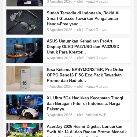
oleh
6 Agustus 2026
Fauzi Rasyad
Sudah Tersedia di Indonesia, Rokid AI
Smart Glasses Tawarkan Pengalaman
Hands-Free yang...
oleh
5 Agustus 2026
Fauzi Rasyad
ASUS Umumkan Kehadiran ProArt
Display OLED PA27USD dan PA32USD
Untuk Para Kreator...
oleh
4 Agustus 2026
Fauzi Rasyad
Bisa Ketemu BABYMONSTER, Pre-Order
OPPO Reno16 F 5G Eco Pack Tawarkan
Promo dan Hadiah...
oleh
4 Agustus 2026
Fauzi Rasyad
XL Ultra 5G+ Hadirkan Kecepatan Tinggi
dan Beragam Fitur di Indonesia, Harga
Paketnya...
oleh
3 Agustus 2026
Adhitya W. P.
AcerDay 2026 Resmi Digelar, Luncurkan
Swift Air 14 AI dan Ragam Promo Menarik