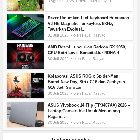
oleh
3 Agustus 2026
Fauzi Rasyad
Razer Umumkan Lini Keyboard Huntsman
V3 HE Magnetic Tenkeyless 8KHz,
Tawarkan Evolusi...
oleh
31 Juli 2026
Fauzi Rasyad
AMD Resmi Luncurkan Radeon RX 9050,
GPU Entri Level Berasitektur RDNA 4
oleh
30 Juli 2026
Fauzi Rasyad
Kolaborasi ASUS ROG x Spider-Man:
Brand New Day, Strix G16 dan Zephyrus
G16 Jadi Sorotan
oleh
30 Juli 2026
Fauzi Rasyad
ASUS Vivobook 14 Flip (TP3407AA) 2026 –
Laptop Convertible Untuk Menunjang
Ragam...
oleh
30 Juli 2026
Fauzi Rasyad
Tentang penulis