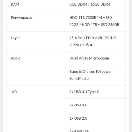
RAM
8GB DDR4 / 16GB DDR4
Penyimpanan
HDD 1TB 7200RPM + SSD
12GB / HDD 1TB + SSD 256GB
Layar
15,6 inci LED backlit IPS FHD
(1920 x 1080)
Audio
Duall Array Microphone
Bang & Olufsen ICEpower
SonicMaster
I/O
1x USB 3.1 Type-C
2x USB 3.0
1x USB 2.0
1x RJ45 LAN