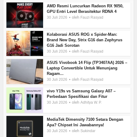
AMD Resmi Luncurkan Radeon RX 9050,
GPU Entri Level Berasitektur RDNA 4
oleh
30 Juli 2026
Fauzi Rasyad
Kolaborasi ASUS ROG x Spider-Man:
Brand New Day, Strix G16 dan Zephyrus
G16 Jadi Sorotan
oleh
30 Juli 2026
Fauzi Rasyad
ASUS Vivobook 14 Flip (TP3407AA) 2026 –
Laptop Convertible Untuk Menunjang
Ragam...
oleh
30 Juli 2026
Fauzi Rasyad
vivo Y19s vs Samsung Galaxy A07 –
Perbedaan Spesifikasi dan Fitur
oleh
30 Juli 2026
Adhitya W. P.
MediaTek Dimensity 7100 Setara Dengan
Apa? Chipset Ini Jawabannya!
oleh
30 Juli 2026
Sukindar