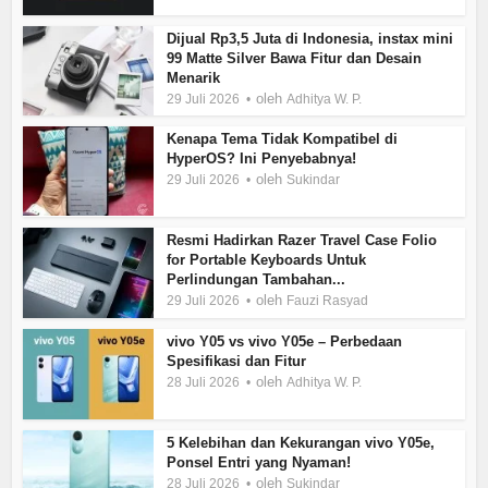
Dijual Rp3,5 Juta di Indonesia, instax mini
99 Matte Silver Bawa Fitur dan Desain
Menarik
oleh
29 Juli 2026
Adhitya W. P.
Kenapa Tema Tidak Kompatibel di
HyperOS? Ini Penyebabnya!
oleh
29 Juli 2026
Sukindar
Resmi Hadirkan Razer Travel Case Folio
for Portable Keyboards Untuk
Perlindungan Tambahan...
oleh
29 Juli 2026
Fauzi Rasyad
vivo Y05 vs vivo Y05e – Perbedaan
Spesifikasi dan Fitur
oleh
28 Juli 2026
Adhitya W. P.
5 Kelebihan dan Kekurangan vivo Y05e,
Ponsel Entri yang Nyaman!
oleh
28 Juli 2026
Sukindar