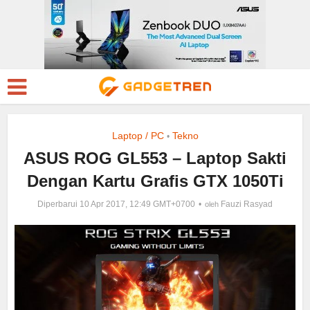
Laptop / PC
Tekno
•
ASUS ROG GL553 – Laptop Sakti
Dengan Kartu Grafis GTX 1050Ti
Diperbarui 10 Apr 2017, 12:49 GMT+0700
Fauzi Rasyad
oleh