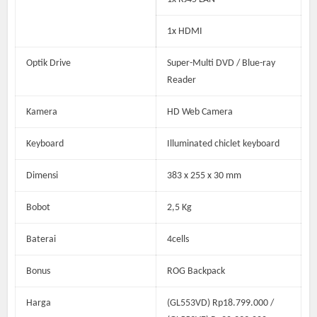
1x HDMI
Optik Drive
Super-Multi DVD / Blue-ray
Reader
Kamera
HD Web Camera
Keyboard
Illuminated chiclet keyboard
Dimensi
383 x 255 x 30 mm
Bobot
2,5 Kg
Baterai
4cells
Bonus
ROG Backpack
Harga
(GL553VD) Rp18.799.000 /