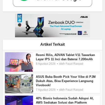
Artikel Terkait
Resmi Rilis, ADVAN Tablet V11 Tawarkan
Layar IPS 11 Inci dan Baterai 7.200mAh
oleh
8 Agustus 2026
Fauzi Rasyad
ASUS Buka Booth Pick Your Vibe di PJM
Dukuh Atas, Bisa Experience Langsung
Vivobook!
oleh
7 Agustus 2026
Fauzi Rasyad
40% Bisnis Indonesia Sudah Adopsi AI,
AWS Sediakan Solusi dan Platform