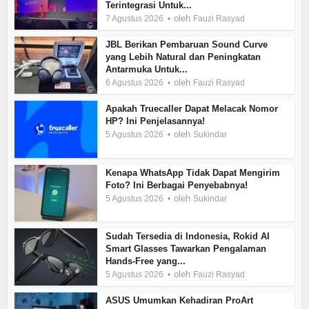
Terintegrasi Untuk...
oleh
7 Agustus 2026
Fauzi Rasyad
JBL Berikan Pembaruan Sound Curve
yang Lebih Natural dan Peningkatan
Antarmuka Untuk...
oleh
6 Agustus 2026
Fauzi Rasyad
Apakah Truecaller Dapat Melacak Nomor
HP? Ini Penjelasannya!
oleh
5 Agustus 2026
Sukindar
Kenapa WhatsApp Tidak Dapat Mengirim
Foto? Ini Berbagai Penyebabnya!
oleh
5 Agustus 2026
Sukindar
Sudah Tersedia di Indonesia, Rokid AI
Smart Glasses Tawarkan Pengalaman
Hands-Free yang...
oleh
5 Agustus 2026
Fauzi Rasyad
ASUS Umumkan Kehadiran ProArt