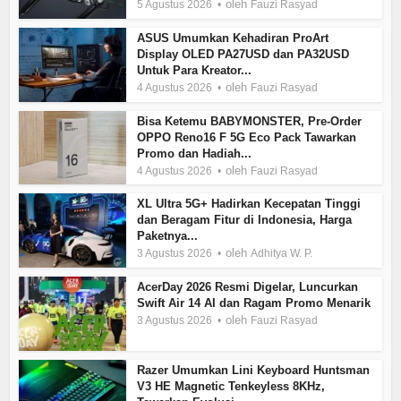
oleh
5 Agustus 2026
Fauzi Rasyad
ASUS Umumkan Kehadiran ProArt
Display OLED PA27USD dan PA32USD
Untuk Para Kreator...
oleh
4 Agustus 2026
Fauzi Rasyad
Bisa Ketemu BABYMONSTER, Pre-Order
OPPO Reno16 F 5G Eco Pack Tawarkan
Promo dan Hadiah...
oleh
4 Agustus 2026
Fauzi Rasyad
XL Ultra 5G+ Hadirkan Kecepatan Tinggi
dan Beragam Fitur di Indonesia, Harga
Paketnya...
oleh
3 Agustus 2026
Adhitya W. P.
AcerDay 2026 Resmi Digelar, Luncurkan
Swift Air 14 AI dan Ragam Promo Menarik
oleh
3 Agustus 2026
Fauzi Rasyad
Razer Umumkan Lini Keyboard Huntsman
V3 HE Magnetic Tenkeyless 8KHz,