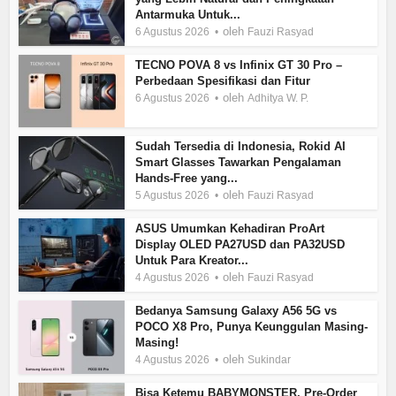
Antarmuka Untuk...
oleh
6 Agustus 2026
Fauzi Rasyad
TECNO POVA 8 vs Infinix GT 30 Pro –
Perbedaan Spesifikasi dan Fitur
oleh
6 Agustus 2026
Adhitya W. P.
Sudah Tersedia di Indonesia, Rokid AI
Smart Glasses Tawarkan Pengalaman
Hands-Free yang...
oleh
5 Agustus 2026
Fauzi Rasyad
ASUS Umumkan Kehadiran ProArt
Display OLED PA27USD dan PA32USD
Untuk Para Kreator...
oleh
4 Agustus 2026
Fauzi Rasyad
Bedanya Samsung Galaxy A56 5G vs
POCO X8 Pro, Punya Keunggulan Masing-
Masing!
oleh
4 Agustus 2026
Sukindar
Bisa Ketemu BABYMONSTER, Pre-Order