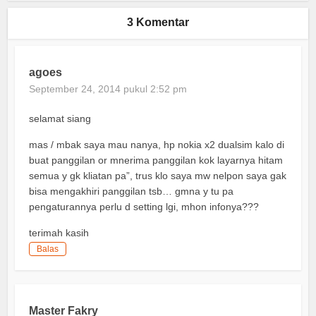
3 Komentar
agoes
September 24, 2014 pukul 2:52 pm
selamat siang
mas / mbak saya mau nanya, hp nokia x2 dualsim kalo di
buat panggilan or mnerima panggilan kok layarnya hitam
semua y gk kliatan pa”, trus klo saya mw nelpon saya gak
bisa mengakhiri panggilan tsb… gmna y tu pa
pengaturannya perlu d setting lgi, mhon infonya???
terimah kasih
Balas
Master Fakry