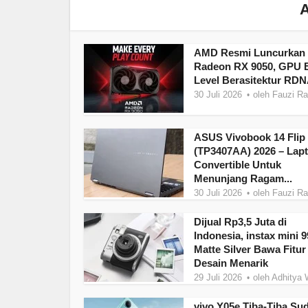
A
AMD Resmi Luncurkan
Radeon RX 9050, GPU E
Level Berasitektur RDN
30 Juli 2026
oleh
Fauzi R
ASUS Vivobook 14 Flip
(TP3407AA) 2026 – Lap
Convertible Untuk
Menunjang Ragam...
30 Juli 2026
oleh
Fauzi R
Dijual Rp3,5 Juta di
Indonesia, instax mini 9
Matte Silver Bawa Fitur
Desain Menarik
29 Juli 2026
oleh
Adhitya 
vivo Y05e Tiba-Tiba Su