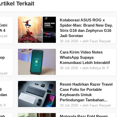
rtikel Terkait
Kolaborasi ASUS ROG x
ntri
Spider-Man: Brand New Day,
A 4
Strix G16 dan Zephyrus G16
Jadi Sorotan
asyad
30 Juli 2026
oleh
Fauzi Rasyad
Cara Kirim Video Notes
top
WhatsApp Supaya
Komunikasi Lebih Interaktif
30 Juli 2026
oleh
Adhitya W. P.
asyad
Resmi Hadirkan Razer Travel
9
Case Folio for Portable
 dan
Keyboards Untuk
Perlindungan Tambahan...
W. P.
29 Juli 2026
oleh
Fauzi Rasyad
dah
Motorola Razr Fold Resmi