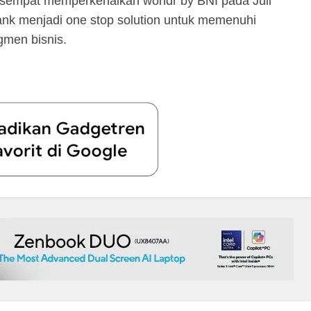
sempat memperkenalkan wondr by BNI pada Juli
ank menjadi one stop solution untuk memenuhi
gmen bisnis.