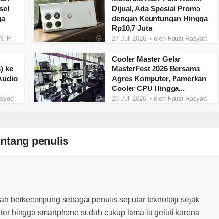
sel
Dijual, Ada Spesial Promo
ga
dengan Keuntungan Hingga
Rp10,7 Juta
W. P.
27 Juli 2026
oleh
Fauzi Rasyad
Cooler Master Gelar
) ke
MasterFest 2026 Bersama
Audio
Agres Komputer, Pamerkan
Cooler CPU Hingga...
asyad
26 Juli 2026
oleh
Fauzi Rasyad
ntang penulis
lah berkecimpung sebagai penulis seputar teknologi sejak
ter hingga smartphone sudah cukup lama ia geluti karena