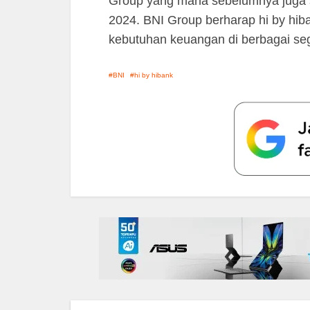
Group yang mana sebelumnya juga 
2024. BNI Group berharap hi by hib
kebutuhan keuangan di berbagai se
BNI
hi by hibank