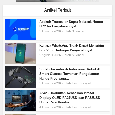
Artikel Terkait
Apakah Truecaller Dapat Melacak Nomor
HP? Ini Penjelasannya!
oleh
5 Agustus 2026
Sukindar
Kenapa WhatsApp Tidak Dapat Mengirim
Foto? Ini Berbagai Penyebabnya!
oleh
5 Agustus 2026
Sukindar
Sudah Tersedia di Indonesia, Rokid AI
Smart Glasses Tawarkan Pengalaman
Hands-Free yang...
oleh
5 Agustus 2026
Fauzi Rasyad
ASUS Umumkan Kehadiran ProArt
Display OLED PA27USD dan PA32USD
Untuk Para Kreator...
oleh
4 Agustus 2026
Fauzi Rasyad