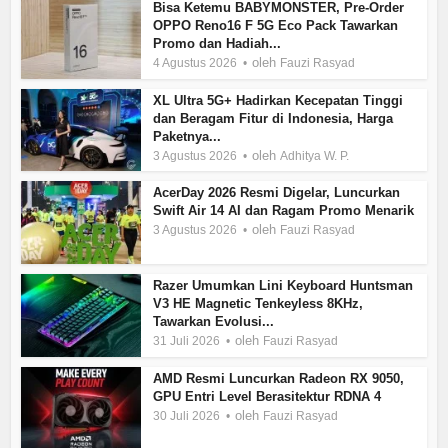
Bisa Ketemu BABYMONSTER, Pre-Order
OPPO Reno16 F 5G Eco Pack Tawarkan
Promo dan Hadiah...
oleh
4 Agustus 2026
Fauzi Rasyad
XL Ultra 5G+ Hadirkan Kecepatan Tinggi
dan Beragam Fitur di Indonesia, Harga
Paketnya...
oleh
3 Agustus 2026
Adhitya W. P.
AcerDay 2026 Resmi Digelar, Luncurkan
Swift Air 14 AI dan Ragam Promo Menarik
oleh
3 Agustus 2026
Fauzi Rasyad
Razer Umumkan Lini Keyboard Huntsman
V3 HE Magnetic Tenkeyless 8KHz,
Tawarkan Evolusi...
oleh
31 Juli 2026
Fauzi Rasyad
AMD Resmi Luncurkan Radeon RX 9050,
GPU Entri Level Berasitektur RDNA 4
oleh
30 Juli 2026
Fauzi Rasyad