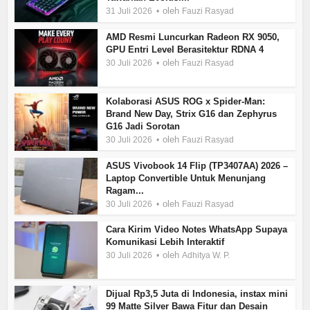
oleh
31 Juli 2026
Fauzi Rasyad
AMD Resmi Luncurkan Radeon RX 9050,
GPU Entri Level Berasitektur RDNA 4
oleh
30 Juli 2026
Fauzi Rasyad
Kolaborasi ASUS ROG x Spider-Man:
Brand New Day, Strix G16 dan Zephyrus
G16 Jadi Sorotan
oleh
30 Juli 2026
Fauzi Rasyad
ASUS Vivobook 14 Flip (TP3407AA) 2026 –
Laptop Convertible Untuk Menunjang
Ragam...
oleh
30 Juli 2026
Fauzi Rasyad
Cara Kirim Video Notes WhatsApp Supaya
Komunikasi Lebih Interaktif
oleh
30 Juli 2026
Adhitya W. P.
Dijual Rp3,5 Juta di Indonesia, instax mini
99 Matte Silver Bawa Fitur dan Desain