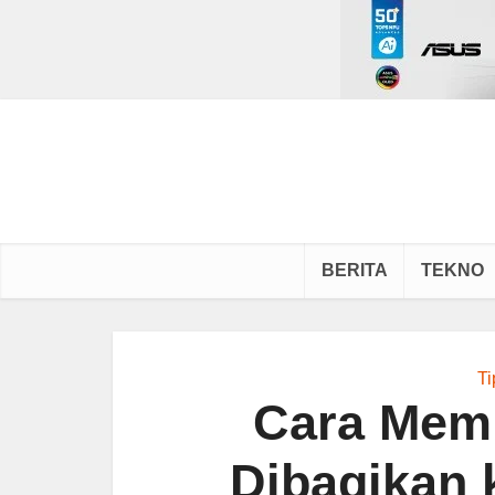
BERITA
TEKNO
Ti
Cara Mem
Dibagikan 