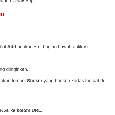
aupun WhatsApp.
am
mbol
Add
berikon + di bagian bawah aplikasi.
g diinginkan.
tekan tombol
Sticker
yang berikon kertas terlipat di
i NGL ke
kolom URL.