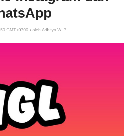
hatsApp
7:50 GMT+0700
oleh
Adhitya W. P.